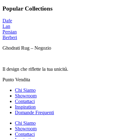
prezzo
prezzo
originale
attuale
Popular Collections
era:
è:
12.000,00 €.
5.500,00 €.
Dafe
Lan
Persian
Berberi
Ghodrati Rug – Negozio
Il design che riflette la tua unicità.
Punto Vendita
Chi Siamo
Showroom
Contattaci
Inspiration
Domande Frequenti
Chi Siamo
Showroom
Contattaci