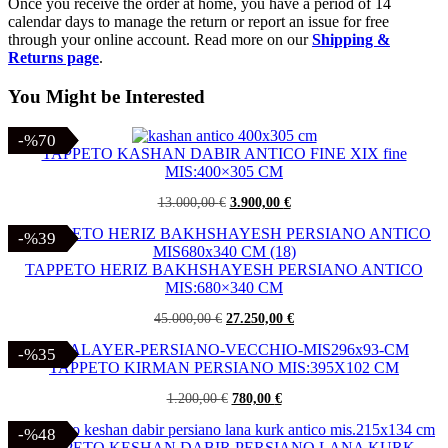
Once you receive the order at home, you have a period of 14
calendar days to manage the return or report an issue for free
through your online account. Read more on our
Shipping &
Returns page
.
You Might be Interested
-%70
-%70
TAPPETO KASHAN DABIR ANTICO FINE XIX fine
MIS:400×305 CM
Il
Il
13.000,00
€
3.900,00
€
prezzo
prezzo
originale
attuale
-%39
-%39
era:
è:
13.000,00 €.
3.900,00 €.
TAPPETO HERIZ BAKHSHAYESH PERSIANO ANTICO
MIS:680×340 CM
Il
Il
45.000,00
€
27.250,00
€
prezzo
prezzo
originale
attuale
-%35
-%35
era:
è:
TAPPETO KIRMAN PERSIANO MIS:395X102 CM
45.000,00 €.
27.250,00 €.
Il
Il
1.200,00
€
780,00
€
prezzo
prezzo
originale
attuale
-%48
-%48
era:
è:
TAPPETO KESHAN DABIR PERSIANO LANA KURK