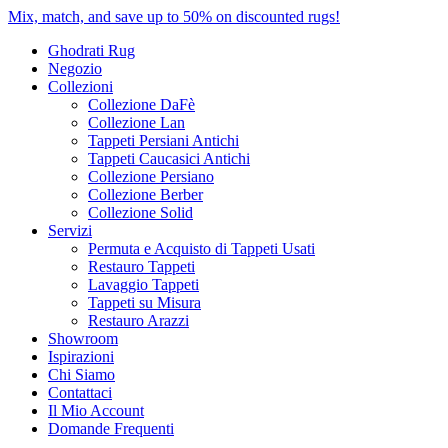
Mix, match, and save up to 50% on discounted rugs!
Ghodrati Rug
Negozio
Collezioni
Collezione DaFè
Collezione Lan
Tappeti Persiani Antichi
Tappeti Caucasici Antichi
Collezione Persiano
Collezione Berber
Collezione Solid
Servizi
Permuta e Acquisto di Tappeti Usati
Restauro Tappeti
Lavaggio Tappeti
Tappeti su Misura
Restauro Arazzi
Showroom
Ispirazioni
Chi Siamo
Contattaci
Il Mio Account
Domande Frequenti