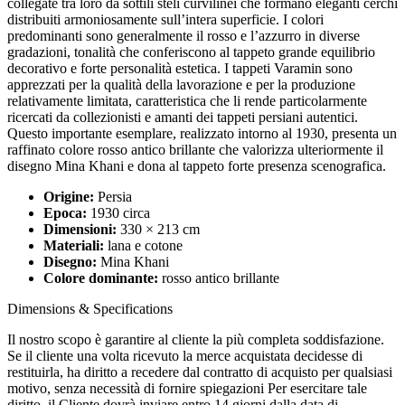
collegate tra loro da sottili steli curvilinei che formano eleganti cerchi
distribuiti armoniosamente sull’intera superficie. I colori
predominanti sono generalmente il rosso e l’azzurro in diverse
gradazioni, tonalità che conferiscono al tappeto grande equilibrio
decorativo e forte personalità estetica. I tappeti Varamin sono
apprezzati per la qualità della lavorazione e per la produzione
relativamente limitata, caratteristica che li rende particolarmente
ricercati da collezionisti e amanti dei tappeti persiani autentici.
Questo importante esemplare, realizzato intorno al 1930, presenta un
raffinato colore rosso antico brillante che valorizza ulteriormente il
disegno Mina Khani e dona al tappeto forte presenza scenografica.
Origine:
Persia
Epoca:
1930 circa
Dimensioni:
330 × 213 cm
Materiali:
lana e cotone
Disegno:
Mina Khani
Colore dominante:
rosso antico brillante
Dimensions & Specifications
Il nostro scopo è garantire al cliente la più completa soddisfazione.
Se il cliente una volta ricevuto la merce acquistata decidesse di
restituirla, ha diritto a recedere dal contratto di acquisto per qualsiasi
motivo, senza necessità di fornire spiegazioni Per esercitare tale
diritto, il Cliente dovrà inviare entro 14 giorni dalla data di