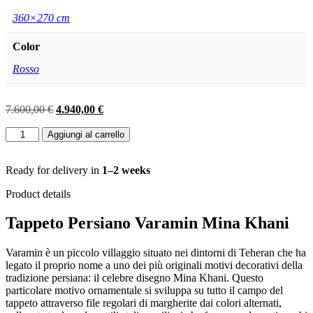
360×270 cm
Color
Rosso
Il
Il
7.600,00
€
4.940,00
€
prezzo
prezzo
TAPPETO
originale
attuale
Aggiungi al carrello
VERAMIN
era:
è:
PERSIANO
7.600,00 €.
4.940,00 €.
ANTICO
Ready for delivery in
1–2 weeks
MIS:330x213
Product details
CM
quantità
Tappeto Persiano Varamin Mina Khani
Varamin è un piccolo villaggio situato nei dintorni di Teheran che ha
legato il proprio nome a uno dei più originali motivi decorativi della
tradizione persiana: il celebre disegno Mina Khani. Questo
particolare motivo ornamentale si sviluppa su tutto il campo del
tappeto attraverso file regolari di margherite dai colori alternati,