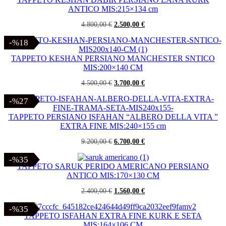
1.200,00 €.
780,00 €.
ANTICO MIS:215×134 cm
Il
Il
4.800,00
€
2.500,00
€
prezzo
prezzo
originale
attuale
-%18
-%18
era:
è:
4.800,00 €.
2.500,00 €.
TAPPETO KESHAN PERSIANO MANCHESTER SNTICO
MIS:200×140 CM
Il
Il
4.500,00
€
3.700,00
€
prezzo
prezzo
originale
attuale
-%27
-%27
era:
è:
4.500,00 €.
3.700,00 €.
TAPPETO PERSIANO ISFAHAN “ALBERO DELLA VITA ”
EXTRA FINE MIS:240×155 cm
Il
Il
9.200,00
€
6.700,00
€
prezzo
prezzo
originale
attuale
-%35
-%35
era:
è:
TAPPETO SARUK PERIDO AMERICANO PERSIANO
9.200,00 €.
6.700,00 €.
ANTICO MIS:170×130 CM
Il
Il
2.400,00
€
1.560,00
€
prezzo
prezzo
originale
attuale
-%35
-%35
era:
è:
TAPPETO ISFAHAN EXTRA FINE KURK E SETA
2.400,00 €.
1.560,00 €.
MIS:164×106 CM