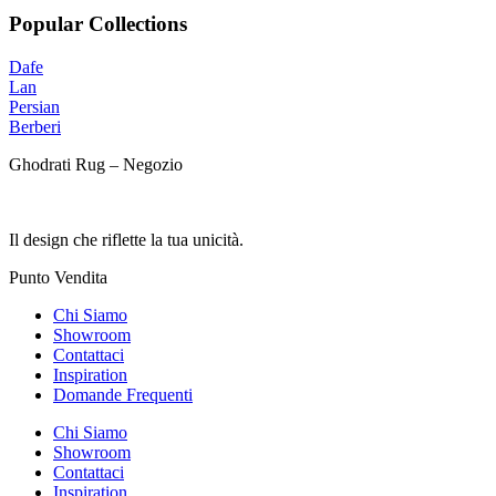
originale
attuale
Popular Collections
era:
è:
12.000,00 €.
5.500,00 €.
Dafe
Lan
Persian
Berberi
Ghodrati Rug – Negozio
Il design che riflette la tua unicità.
Punto Vendita
Chi Siamo
Showroom
Contattaci
Inspiration
Domande Frequenti
Chi Siamo
Showroom
Contattaci
Inspiration