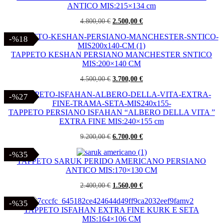
1.200,00 €.
780,00 €.
ANTICO MIS:215×134 cm
Il
Il
4.800,00
€
2.500,00
€
prezzo
prezzo
originale
attuale
-%18
-%18
era:
è:
4.800,00 €.
2.500,00 €.
TAPPETO KESHAN PERSIANO MANCHESTER SNTICO
MIS:200×140 CM
Il
Il
4.500,00
€
3.700,00
€
prezzo
prezzo
originale
attuale
-%27
-%27
era:
è:
4.500,00 €.
3.700,00 €.
TAPPETO PERSIANO ISFAHAN “ALBERO DELLA VITA ”
EXTRA FINE MIS:240×155 cm
Il
Il
9.200,00
€
6.700,00
€
prezzo
prezzo
originale
attuale
-%35
-%35
era:
è:
TAPPETO SARUK PERIDO AMERICANO PERSIANO
9.200,00 €.
6.700,00 €.
ANTICO MIS:170×130 CM
Il
Il
2.400,00
€
1.560,00
€
prezzo
prezzo
originale
attuale
-%35
-%35
era:
è:
TAPPETO ISFAHAN EXTRA FINE KURK E SETA
2.400,00 €.
1.560,00 €.
MIS:164×106 CM