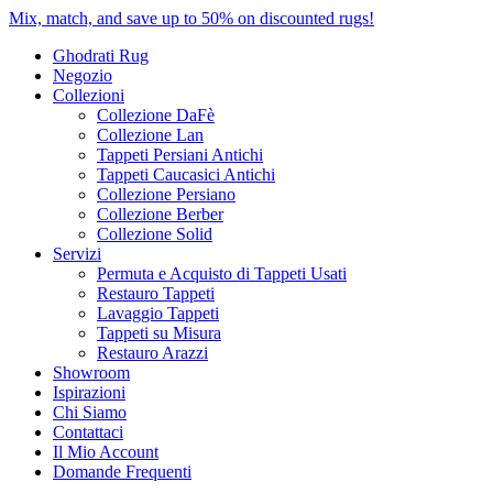
Mix, match, and save up to 50% on discounted rugs!
Ghodrati Rug
Negozio
Collezioni
Collezione DaFè
Collezione Lan
Tappeti Persiani Antichi
Tappeti Caucasici Antichi
Collezione Persiano
Collezione Berber
Collezione Solid
Servizi
Permuta e Acquisto di Tappeti Usati
Restauro Tappeti
Lavaggio Tappeti
Tappeti su Misura
Restauro Arazzi
Showroom
Ispirazioni
Chi Siamo
Contattaci
Il Mio Account
Domande Frequenti