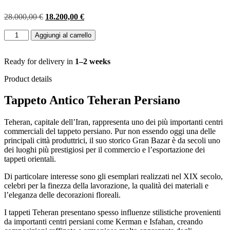
Il
Il
28.000,00
€
18.200,00
€
prezzo
prezzo
TAPPETO
originale
attuale
Aggiungi al carrello
TEHRAN
era:
è:
PERSIANO
28.000,00 €.
18.200,00 €.
ANTICO
Ready for delivery in
1–2 weeks
EXTRA
Product details
FINE
MIS:310x195
Tappeto Antico Teheran Persiano
CM
quantità
Teheran, capitale dell’Iran, rappresenta uno dei più importanti centri
commerciali del tappeto persiano. Pur non essendo oggi una delle
principali città produttrici, il suo storico Gran Bazar è da secoli uno
dei luoghi più prestigiosi per il commercio e l’esportazione dei
tappeti orientali.
Di particolare interesse sono gli esemplari realizzati nel XIX secolo,
celebri per la finezza della lavorazione, la qualità dei materiali e
l’eleganza delle decorazioni floreali.
I tappeti Teheran presentano spesso influenze stilistiche provenienti
da importanti centri persiani come Kerman e Isfahan, creando