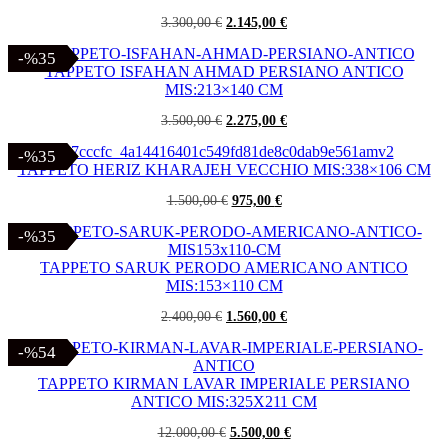
Il
Il
3.300,00
€
2.145,00
€
prezzo
prezzo
originale
attuale
-%35
-%35
era:
è:
TAPPETO ISFAHAN AHMAD PERSIANO ANTICO
3.300,00 €.
2.145,00 €.
MIS:213×140 CM
Il
Il
3.500,00
€
2.275,00
€
prezzo
prezzo
originale
attuale
-%35
-%35
era:
è:
TAPPETO HERIZ KHARAJEH VECCHIO MIS:338×106 CM
3.500,00 €.
2.275,00 €.
Il
Il
1.500,00
€
975,00
€
prezzo
prezzo
originale
attuale
-%35
-%35
era:
è:
1.500,00 €.
975,00 €.
TAPPETO SARUK PERODO AMERICANO ANTICO
MIS:153×110 CM
Il
Il
2.400,00
€
1.560,00
€
prezzo
prezzo
originale
attuale
-%54
-%54
era:
è:
2.400,00 €.
1.560,00 €.
TAPPETO KIRMAN LAVAR IMPERIALE PERSIANO
ANTICO MIS:325X211 CM
Il
Il
12.000,00
€
5.500,00
€
prezzo
prezzo