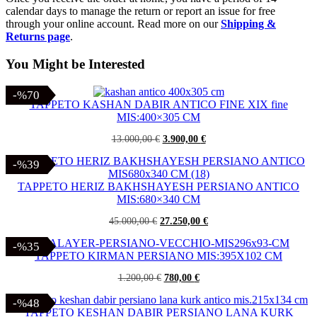
calendar days to manage the return or report an issue for free
through your online account. Read more on our
Shipping &
Returns page
.
You Might be Interested
-%70
-%70
TAPPETO KASHAN DABIR ANTICO FINE XIX fine
MIS:400×305 CM
Il
Il
13.000,00
€
3.900,00
€
prezzo
prezzo
originale
attuale
-%39
-%39
era:
è:
13.000,00 €.
3.900,00 €.
TAPPETO HERIZ BAKHSHAYESH PERSIANO ANTICO
MIS:680×340 CM
Il
Il
45.000,00
€
27.250,00
€
prezzo
prezzo
originale
attuale
-%35
-%35
era:
è:
TAPPETO KIRMAN PERSIANO MIS:395X102 CM
45.000,00 €.
27.250,00 €.
Il
Il
1.200,00
€
780,00
€
prezzo
prezzo
originale
attuale
-%48
-%48
era:
è:
TAPPETO KESHAN DABIR PERSIANO LANA KURK