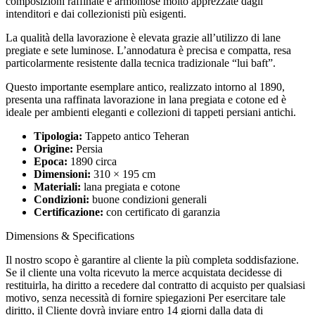
composizioni raffinate e armoniose molto apprezzate dagli
intenditori e dai collezionisti più esigenti.
La qualità della lavorazione è elevata grazie all’utilizzo di lane
pregiate e sete luminose. L’annodatura è precisa e compatta, resa
particolarmente resistente dalla tecnica tradizionale “lui baft”.
Questo importante esemplare antico, realizzato intorno al 1890,
presenta una raffinata lavorazione in lana pregiata e cotone ed è
ideale per ambienti eleganti e collezioni di tappeti persiani antichi.
Tipologia:
Tappeto antico Teheran
Origine:
Persia
Epoca:
1890 circa
Dimensioni:
310 × 195 cm
Materiali:
lana pregiata e cotone
Condizioni:
buone condizioni generali
Certificazione:
con certificato di garanzia
Dimensions & Specifications
Il nostro scopo è garantire al cliente la più completa soddisfazione.
Se il cliente una volta ricevuto la merce acquistata decidesse di
restituirla, ha diritto a recedere dal contratto di acquisto per qualsiasi
motivo, senza necessità di fornire spiegazioni Per esercitare tale
diritto, il Cliente dovrà inviare entro 14 giorni dalla data di