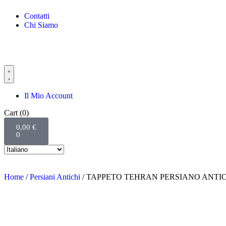
Contatti
Chi Siamo
Il Mio Account
Cart
(0)
0,00
€
0
Home
/
Persiani Antichi
/ TAPPETO TEHRAN PERSIANO ANTICO
-%35