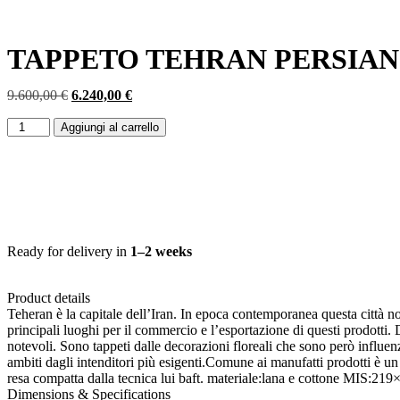
TAPPETO TEHRAN PERSIANO
9.600,00
€
6.240,00
€
Aggiungi al carrello
Ready for delivery in
1–2 weeks
Product details
Teheran è la capitale dell’Iran. In epoca contemporanea questa città n
principali luoghi per il commercio e l’esportazione di questi prodotti
notevoli. Sono tappeti dalle decorazioni floreali che sono però influenzat
ambiti dagli intenditori più esigenti.Comune ai manufatti prodotti è un 
resa compatta dalla tecnica lui baft. materiale:lana e cottone MIS:219
Dimensions & Specifications