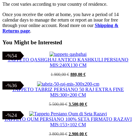
The cost varies according to your country of residence.
Once you receive the order at home, you have a period of 14
calendar days to manage the return or report an issue for free
through your online account. Read more on our
Shipping &
Returns page
.
You Might be Interested
-%54
-%54
TAPPETO QASHGHAI ANTICO KASHKULI PERSIANO
MIS:240X130 CM
Il
Il
1.900,00
€
880,00
€
prezzo
prezzo
originale
attuale
-%36
-%36
era:
è:
TAPPETO TABRIZ PERSIANO 50 RAJ EXTRA FINE
1.900,00 €.
880,00 €.
MIS:300×200 CM
Il
Il
5.500,00
€
3.500,00
€
prezzo
prezzo
originale
attuale
-%24
-%24
era:
è:
TAPPETO QUM PERSIANO 100% SETA FIRMATO RAZAVI
5.500,00 €.
3.500,00 €.
MIS:153×102 CM
Il
Il
3.800,00
€
2.900,00
€