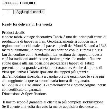
Il
Il
1.800,00
€
1.080,00
€
prezzo
prezzo
TAPPETO
originale
attuale
Aggiungi al carrello
TABRIZ
era:
è:
PERSIANO
1.800,00 €.
1.080,00 €.
ANNI
Ready for delivery in
1–2 weeks
50
Product details
MIS:290X200
tappeto tabriz vintage decorativo Tabriz è uno dei principali centri di
CM
produzione di tappeti in Iran. Geograficamente si colloca nella
quantità
regione nord occidentale del paese ai piedi dei Monti Sahand a 1348
metri di altitudine, in prossimità del confine con la Turchia e a 150
km dal confine con l’Azerbaijan. La tessitura dei tappeti in questa
città ha tradizioni antichissime, inoltre grazie alle molte influenze
subite grazie alla sua posizione geografica i tappeti di Tabriz
presentano una grande varietà di decorazione. Anche dal punto di
vista qualitativo i Tabriz spaziano dai tappeti più grezzi e
dall’annodatura grossolana a capolavori che esprimono le vette più
alte raggiunte da questa straordinaria forma di artigianato.
MIS:290X200 CM anno:1950 materiali:lana e cotone origine: persia
con certificato di garanzia
Dimensions & Specifications
Il nostro scopo è garantire al cliente la più completa soddisfazione.
Se il cliente una volta ricevuto la merce acquistata decidesse di