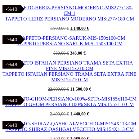
prezzo
prezzo
originale
attuale
-%40
-%40
era:
è:
3.800,00 €.
2.900,00 €.
TAPPETO HERIZ PERSIANO MODERNO MIS:277×180 CM
Il
Il
1.900,00
€
1.140,00
€
prezzo
prezzo
originale
attuale
-%40
-%40
era:
è:
TAPPETO PERSIANO SARUK MIS: 150×100 CM
1.900,00 €.
1.140,00 €.
Il
Il
580,00
€
348,00
€
prezzo
prezzo
originale
attuale
-%48
-%48
era:
è:
580,00 €.
348,00 €.
TAPPETO ISFAHAN PERSIANO TRAMA SETA EXTRA FINE
MIS:315×210 CM
Il
Il
22.000,00
€
11.500,00
€
prezzo
prezzo
originale
attuale
-%40
-%40
era:
è:
TAPPETO GHOM PERSIANO 100% SETA MIS:155×110 CM
22.000,00 €.
11.500,00 €.
Il
Il
2.400,00
€
1.440,00
€
prezzo
prezzo
originale
attuale
-%40
-%40
era:
è:
TAPPETO SHIRAZ QASHGAI VECCHIO MIS:154X113 CM
2.400,00 €.
1.440,00 €.
Il
Il
1.800,00
€
1.080,00
€