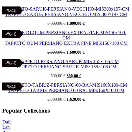
prezzo
prezzo
originale
attuale
-%40
-%40
era:
è:
TAPPETO SARUK PERSIANO VECCHIO MIS:300×197 CM
1.800,00 €.
1.080,00 €.
Il
Il
3.000,00
€
1.800,00
€
prezzo
prezzo
originale
attuale
-%40
-%40
era:
è:
3.000,00 €.
1.800,00 €.
TAPPETO QUM PERSIANO EXTRA FINE MIS:150×100 CM
Il
Il
2.800,00
€
1.680,00
€
prezzo
prezzo
originale
attuale
-%40
-%40
era:
è:
TAPPETO PERSIANO SARUK MIS: 155×106 CM
2.800,00 €.
1.680,00 €.
Il
Il
500,00
€
300,00
€
prezzo
prezzo
originale
attuale
-%40
-%40
era:
è:
TAPPETO TABRIZ PERSIANO 60 RAJ MIS:160X100 CM
500,00 €.
300,00 €.
Il
Il
2.700,00
€
1.620,00
€
prezzo
prezzo
originale
attuale
Popular Collections
era:
è:
2.700,00 €.
1.620,00 €.
Dafe
Lan