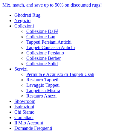
Mix, match, and save up to 50% on discounted rugs!
Ghodrati Rug
Negozio
Collezioni
Collezione DaFè
Collezione Lan
Tappeti Persiani Antichi
Tappeti Caucasici Antichi
Collezione Persiano
Collezione Berber
Collezione Solid
Servizi
Permuta e Acquisto di Tappeti Usati
Restauro Tappeti
Lavaggio Tappeti
Tappeti su Misura
Restauro Arazzi
Showroom
Ispirazioni
Chi Siamo
Contattaci
Il Mio Account
Domande Frequenti