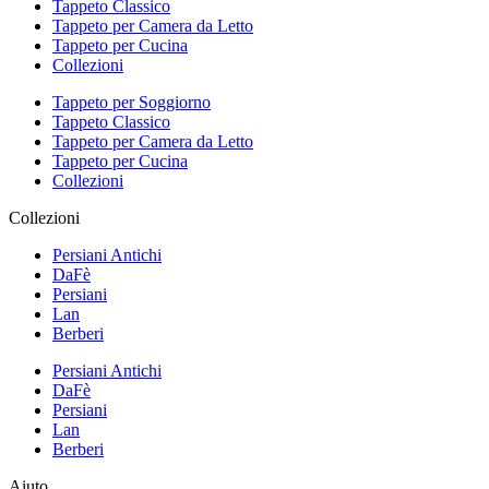
Tappeto Classico
Tappeto per Camera da Letto
Tappeto per Cucina
Collezioni
Tappeto per Soggiorno
Tappeto Classico
Tappeto per Camera da Letto
Tappeto per Cucina
Collezioni
Collezioni
Persiani Antichi
DaFè
Persiani
Lan
Berberi
Persiani Antichi
DaFè
Persiani
Lan
Berberi
Aiuto