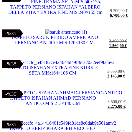
TAPPETO PERSIANO ISFAHAN “ALBERO
9.200,00
€
DELLA VITA ” EXTRA FINE MIS:240×155 cm
6.700,00
€
-%35
-%35
TAPPETO SARUK PERIDO AMERICANO
2.400,00
€
PERSIANO ANTICO MIS:170×130 CM
1.560,00
€
-%35
-%35
TAPPETO ISFAHAN EXTRA FINE KURK E
3.300,00
€
SETA MIS:164×106 CM
2.145,00
€
-%35
-%35
TAPPETO ISFAHAN AHMAD PERSIANO
3.500,00
€
ANTICO MIS:213×140 CM
2.275,00
€
-%35
-%35
TAPPETO HERIZ KHARAJEH VECCHIO