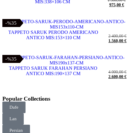
1.500,00
€
MIS:338×106 CM
975,00
€
-%35
-%35
TAPPETO SARUK PERODO AMERICANO
2.400,00
€
ANTICO MIS:153×110 CM
1.560,00
€
-%35
-%35
TAPPETO SARUK FARAHAN PERSIANO
4.000,00
€
ANTICO MIS:190×137 CM
2.600,00
€
Popular Collections
Dafe
Lan
Persian