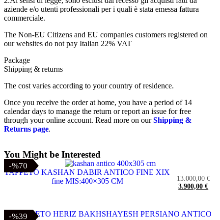
2.Ai sensi di legge, sono esclusi dal recesso gli acquisti fatti da
aziende e/o utenti professionali per i quali è stata emessa fattura
commerciale.
The Non-EU Citizens and EU companies customers registered on
our websites do not pay Italian 22% VAT
Package
Shipping & returns
The cost varies according to your country of residence.
Once you receive the order at home, you have a period of 14
calendar days to manage the return or report an issue for free
through your online account. Read more on our
Shipping &
Returns page
.
You Might be Interested
-%70
-%70
TAPPETO KASHAN DABIR ANTICO FINE XIX
13.000,00
€
fine MIS:400×305 CM
3.900,00
€
-%39
-%39