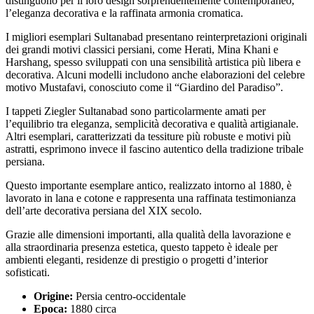
distinguono per il loro design sorprendentemente contemporaneo,
l’eleganza decorativa e la raffinata armonia cromatica.
I migliori esemplari Sultanabad presentano reinterpretazioni originali
dei grandi motivi classici persiani, come Herati, Mina Khani e
Harshang, spesso sviluppati con una sensibilità artistica più libera e
decorativa. Alcuni modelli includono anche elaborazioni del celebre
motivo Mustafavi, conosciuto come il “Giardino del Paradiso”.
I tappeti Ziegler Sultanabad sono particolarmente amati per
l’equilibrio tra eleganza, semplicità decorativa e qualità artigianale.
Altri esemplari, caratterizzati da tessiture più robuste e motivi più
astratti, esprimono invece il fascino autentico della tradizione tribale
persiana.
Questo importante esemplare antico, realizzato intorno al 1880, è
lavorato in lana e cotone e rappresenta una raffinata testimonianza
dell’arte decorativa persiana del XIX secolo.
Grazie alle dimensioni importanti, alla qualità della lavorazione e
alla straordinaria presenza estetica, questo tappeto è ideale per
ambienti eleganti, residenze di prestigio o progetti d’interior
sofisticati.
Origine:
Persia centro-occidentale
Epoca:
1880 circa