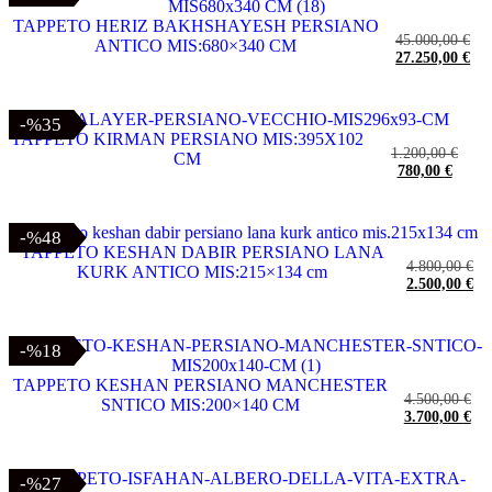
TAPPETO HERIZ BAKHSHAYESH PERSIANO
45.000,00
€
ANTICO MIS:680×340 CM
27.250,00
€
-%35
-%35
TAPPETO KIRMAN PERSIANO MIS:395X102
1.200,00
€
CM
780,00
€
-%48
-%48
TAPPETO KESHAN DABIR PERSIANO LANA
4.800,00
€
KURK ANTICO MIS:215×134 cm
2.500,00
€
-%18
-%18
TAPPETO KESHAN PERSIANO MANCHESTER
4.500,00
€
SNTICO MIS:200×140 CM
3.700,00
€
-%27
-%27