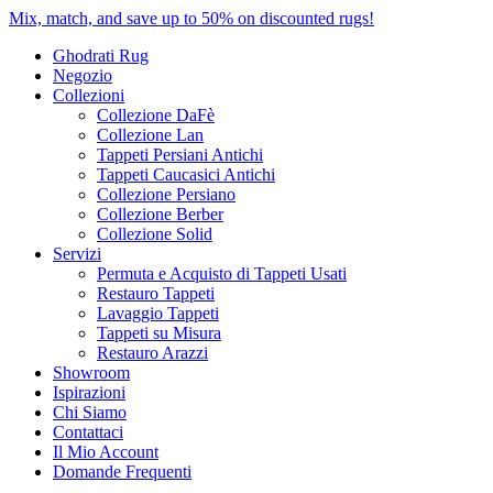
Mix, match, and save up to 50% on discounted rugs!
Ghodrati Rug
Negozio
Collezioni
Collezione DaFè
Collezione Lan
Tappeti Persiani Antichi
Tappeti Caucasici Antichi
Collezione Persiano
Collezione Berber
Collezione Solid
Servizi
Permuta e Acquisto di Tappeti Usati
Restauro Tappeti
Lavaggio Tappeti
Tappeti su Misura
Restauro Arazzi
Showroom
Ispirazioni
Chi Siamo
Contattaci
Il Mio Account
Domande Frequenti