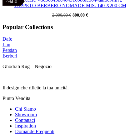
-%60
-%60
era:
è:
TAPPETO BERBERO NOMADE MIS: 140 X200 CM
2.600,00 €.
1.040,00 €.
Il
Il
2.000,00
€
800,00
€
prezzo
prezzo
originale
attuale
Popular Collections
era:
è:
2.000,00 €.
800,00 €.
Dafe
Lan
Persian
Berberi
Ghodrati Rug – Negozio
Il design che riflette la tua unicità.
Punto Vendita
Chi Siamo
Showroom
Contattaci
Inspiration
Domande Frequenti