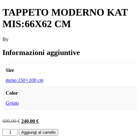
TAPPETO MODERNO KAT
MIS:66X62 CM
By
Informazioni aggiuntive
Size
meno 150×100 cm
Color
Grigio
Il
Il
600,00
€
240,00
€
prezzo
prezzo
TAPPETO
originale
attuale
Aggiungi al carrello
MODERNO
era:
è: