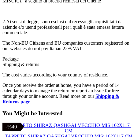
MISURA” a seguito di precisa richiesta del Cliente
2.Ai sensi di legge, sono esclusi dal recesso gli acquisti fatti da
aziende e/o utenti professionali per i quali è stata emessa fattura
commerciale.
The Non-EU Citizens and EU companies customers registered on
our websites do not pay Italian 22% VAT
Package
Shipping & returns
The cost varies according to your country of residence.
Once you receive the order at home, you have a period of 14
calendar days to manage the return or report an issue for free
through your online account. Read more on our
Shipping &
Returns page
.
You Might be Interested
-%40
-%40
TAPPETO SHIRAZ QASHGAI VECCHIO MIS: 162X117 CM