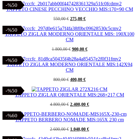
originale
attuale
-%50
-%50
era:
è:
TAPPETO CINESE PECCHINO VECCHIO MIS:170×90 CM
1.500,00 €.
750,00 €.
Il
Il
550,00
€
275,00
€
prezzo
prezzo
originale
attuale
-%50
-%50
era:
è:
TAPPETO ZIGLAR MODERNO ORIENTALE MIS: 190X100
550,00 €.
275,00 €.
CM
Il
Il
1.800,00
€
900,00
€
prezzo
prezzo
originale
attuale
-%50
-%50
era:
è:
TAPPETO ZIGLAR MODERNO ORIENTALE MIS:142X94
1.800,00 €.
900,00 €.
CM
Il
Il
800,00
€
400,00
€
prezzo
prezzo
originale
attuale
-%50
-%50
era:
è:
TAPPETO ZIGLAR ORIENTALE MIS:268×217 CM
800,00 €.
400,00 €.
Il
Il
4.800,00
€
2.400,00
€
prezzo
prezzo
originale
attuale
-%60
-%60
era:
è:
TAPPETO BERBERO NOMADE MIS:165X 230 cm
4.800,00 €.
2.400,00 €.
Il
Il
2.600,00
€
1.040,00
€
prezzo
prezzo
originale
attuale