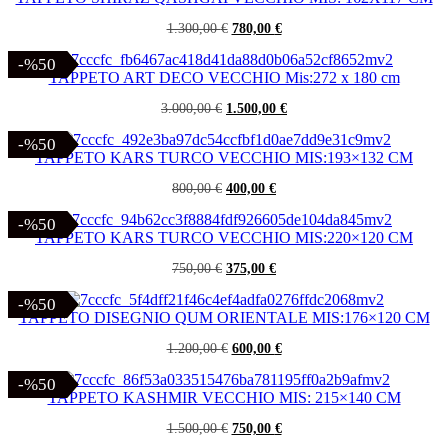
Il
Il
1.300,00
€
780,00
€
prezzo
prezzo
originale
attuale
-%50
-%50
era:
è:
TAPPETO ART DECO VECCHIO Mis:272 x 180 cm
1.300,00 €.
780,00 €.
Il
Il
3.000,00
€
1.500,00
€
prezzo
prezzo
originale
attuale
-%50
-%50
era:
è:
TAPPETO KARS TURCO VECCHIO MIS:193×132 CM
3.000,00 €.
1.500,00 €.
Il
Il
800,00
€
400,00
€
prezzo
prezzo
originale
attuale
-%50
-%50
era:
è:
TAPPETO KARS TURCO VECCHIO MIS:220×120 CM
800,00 €.
400,00 €.
Il
Il
750,00
€
375,00
€
prezzo
prezzo
originale
attuale
-%50
-%50
era:
è:
TAPPETO DISEGNIO QUM ORIENTALE MIS:176×120 CM
750,00 €.
375,00 €.
Il
Il
1.200,00
€
600,00
€
prezzo
prezzo
originale
attuale
-%50
-%50
era:
è:
TAPPETO KASHMIR VECCHIO MIS: 215×140 CM
1.200,00 €.
600,00 €.
Il
Il
1.500,00
€
750,00
€
prezzo
prezzo