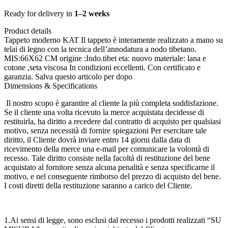
KAT
600,00 €.
240,00 €.
MIS:66X62
Ready for delivery in
1–2 weeks
CM
Product details
quantità
Tappeto moderno KAT Il tappeto è interamente realizzato a mano su
telai di legno con la tecnica dell’annodatura a nodo tibetano.‎
MIS:66X62 CM origine :Indo.tibet eta: nuovo materiale: lana e
cotone ,seta viscosa In condizioni eccellenti. Con certificato e
garanzia. Salva questo articolo per dopo
Dimensions & Specifications
Il nostro scopo è garantire al cliente la più completa soddisfazione.
Se il cliente una volta ricevuto la merce acquistata decidesse di
restituirla, ha diritto a recedere dal contratto di acquisto per qualsiasi
motivo, senza necessità di fornire spiegazioni Per esercitare tale
diritto, il Cliente dovrà inviare entro 14 giorni dalla data di
ricevimento della merce una e-mail per comunicare la volontà di
recesso. Tale diritto consiste nella facoltà di restituzione del bene
acquistato al fornitore senza alcuna penalità e senza specificarne il
motivo, e nel conseguente rimborso del prezzo di acquisto del bene.
I costi diretti della restituzione saranno a carico del Cliente.
1.Ai sensi di legge, sono esclusi dal recesso i prodotti realizzati “SU