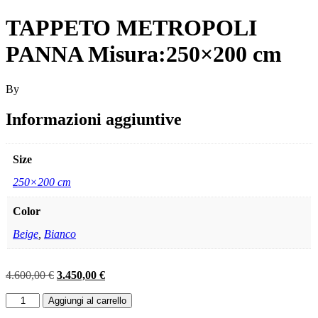
TAPPETO METROPOLI
PANNA Misura:250×200 cm
By
Informazioni aggiuntive
Size
250×200 cm
Color
Beige
,
Bianco
Il
Il
4.600,00
€
3.450,00
€
prezzo
prezzo
TAPPETO
originale
attuale
Aggiungi al carrello
METROPOLI
era:
è: