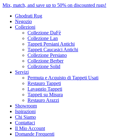
Mix, match, and save up to 50% on discounted rugs!
Ghodrati Rug
Negozio
Collezioni
Collezione DaFè
Collezione Lan
Tappeti Persiani Antichi
Tappeti Caucasici Antichi
Collezione Persiano
Collezione Berber
Collezione Solid
Servizi
Permuta e Acquisto di Tappeti Usati
Restauro Tappeti
Lavaggio Tappeti
Tappeti su Misura
Restauro Arazzi
Showroom
Ispirazioni
Chi Siamo
Contattaci
Il Mio Account
Domande Frequenti