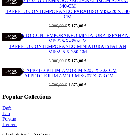
originale
attuale
-%25
-%25
era:
è:
5.800,00 €.
4.400,00 €.
TAPPETO CONTEMPORANEO PARADISO MIS:220 X 340
CM
Il
Il
6.900,00
€
5.175,00
€
prezzo
prezzo
originale
attuale
-%25
-%25
era:
è:
6.900,00 €.
5.175,00 €.
TAPPETO CONTEMPORANEO MINIATURA ISFAHAN
MIS:225 X 350 CM
Il
Il
6.900,00
€
5.175,00
€
prezzo
prezzo
originale
attuale
-%25
-%25
era:
è:
TAPPETO KILIM AMOR MIS:207 X 323 CM
6.900,00 €.
5.175,00 €.
Il
Il
2.500,00
€
1.875,00
€
prezzo
prezzo
originale
attuale
Popular Collections
era:
è:
2.500,00 €.
1.875,00 €.
Dafe
Lan
Persian
Berberi
Ghodrati Rug – Negozio