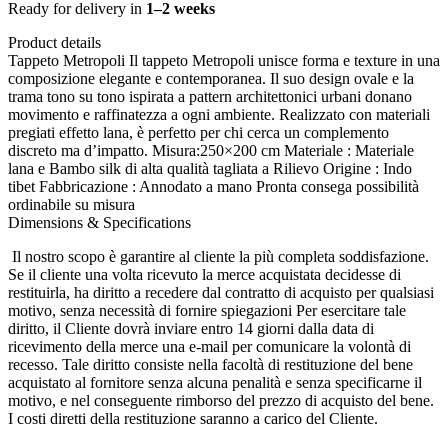
Mis:250x200
Ready for delivery in
1–2 weeks
cm
Product details
quantità
Tappeto Metropoli Il tappeto Metropoli unisce forma e texture in una
composizione elegante e contemporanea. Il suo design ovale e la
trama tono su tono ispirata a pattern architettonici urbani donano
movimento e raffinatezza a ogni ambiente. Realizzato con materiali
pregiati effetto lana, è perfetto per chi cerca un complemento
discreto ma d’impatto. Misura:250×200 cm Materiale : Materiale
lana e Bambo silk di alta qualità tagliata a Rilievo Origine : Indo
tibet Fabbricazione : Annodato a mano Pronta consega possibilità
ordinabile su misura
Dimensions & Specifications
Il nostro scopo è garantire al cliente la più completa soddisfazione.
Se il cliente una volta ricevuto la merce acquistata decidesse di
restituirla, ha diritto a recedere dal contratto di acquisto per qualsiasi
motivo, senza necessità di fornire spiegazioni Per esercitare tale
diritto, il Cliente dovrà inviare entro 14 giorni dalla data di
ricevimento della merce una e-mail per comunicare la volontà di
recesso. Tale diritto consiste nella facoltà di restituzione del bene
acquistato al fornitore senza alcuna penalità e senza specificarne il
motivo, e nel conseguente rimborso del prezzo di acquisto del bene.
I costi diretti della restituzione saranno a carico del Cliente.