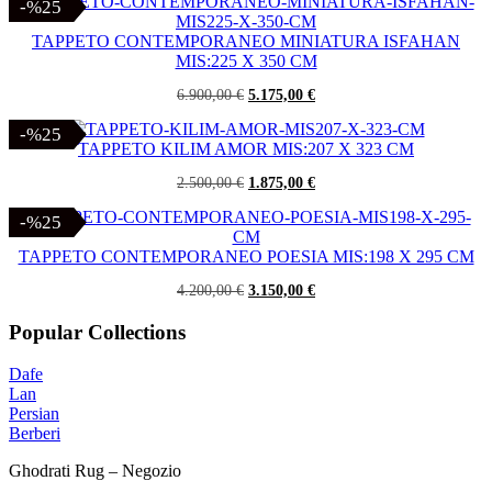
originale
attuale
-%25
-%25
era:
è:
6.900,00 €.
5.175,00 €.
TAPPETO CONTEMPORANEO MINIATURA ISFAHAN
MIS:225 X 350 CM
Il
Il
6.900,00
€
5.175,00
€
prezzo
prezzo
originale
attuale
-%25
-%25
era:
è:
TAPPETO KILIM AMOR MIS:207 X 323 CM
6.900,00 €.
5.175,00 €.
Il
Il
2.500,00
€
1.875,00
€
prezzo
prezzo
originale
attuale
-%25
-%25
era:
è:
2.500,00 €.
1.875,00 €.
TAPPETO CONTEMPORANEO POESIA MIS:198 X 295 CM
Il
Il
4.200,00
€
3.150,00
€
prezzo
prezzo
originale
attuale
Popular Collections
era:
è:
4.200,00 €.
3.150,00 €.
Dafe
Lan
Persian
Berberi
Ghodrati Rug – Negozio