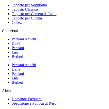
Tappeto per Soggiorno
Tappeto Classico
Tappeto per Camera da Letto
Tappeto per Cucina
Collezioni
Collezioni
Persiani Antichi
DaFè
Persiani
Lan
Berberi
Persiani Antichi
DaFè
Persiani
Lan
Berberi
Aiuto
Domande Frequenti
Spedizione e Politica di Reso