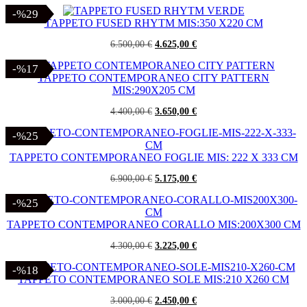
-%29
-%29
TAPPETO FUSED RHYTM MIS:350 X220 CM
Il
Il
6.500,00
€
4.625,00
€
prezzo
prezzo
originale
attuale
-%17
-%17
era:
è:
TAPPETO CONTEMPORANEO CITY PATTERN
6.500,00 €.
4.625,00 €.
MIS:290X205 CM
Il
Il
4.400,00
€
3.650,00
€
prezzo
prezzo
originale
attuale
-%25
-%25
era:
è:
4.400,00 €.
3.650,00 €.
TAPPETO CONTEMPORANEO FOGLIE MIS: 222 X 333 CM
Il
Il
6.900,00
€
5.175,00
€
prezzo
prezzo
originale
attuale
-%25
-%25
era:
è:
6.900,00 €.
5.175,00 €.
TAPPETO CONTEMPORANEO CORALLO MIS:200X300 CM
Il
Il
4.300,00
€
3.225,00
€
prezzo
prezzo
originale
attuale
-%18
-%18
era:
è:
TAPPETO CONTEMPORANEO SOLE MIS:210 X260 CM
4.300,00 €.
3.225,00 €.
Il
Il
3.000,00
€
2.450,00
€