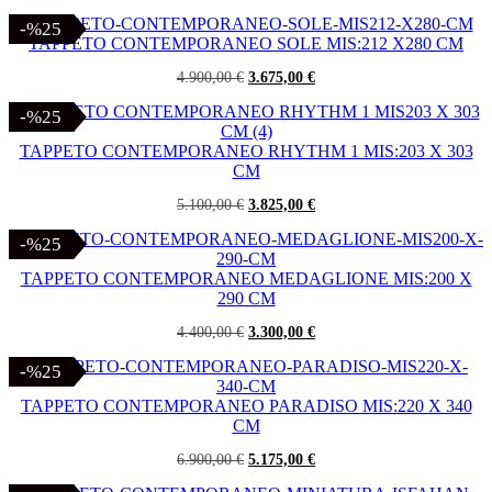
prezzo
prezzo
originale
attuale
-%25
-%25
era:
è:
TAPPETO CONTEMPORANEO SOLE MIS:212 X280 CM
3.000,00 €.
2.450,00 €.
Il
Il
4.900,00
€
3.675,00
€
prezzo
prezzo
originale
attuale
-%25
-%25
era:
è:
4.900,00 €.
3.675,00 €.
TAPPETO CONTEMPORANEO RHYTHM 1 MIS:203 X 303
CM
Il
Il
5.100,00
€
3.825,00
€
prezzo
prezzo
originale
attuale
-%25
-%25
era:
è:
5.100,00 €.
3.825,00 €.
TAPPETO CONTEMPORANEO MEDAGLIONE MIS:200 X
290 CM
Il
Il
4.400,00
€
3.300,00
€
prezzo
prezzo
originale
attuale
-%25
-%25
era:
è:
4.400,00 €.
3.300,00 €.
TAPPETO CONTEMPORANEO PARADISO MIS:220 X 340
CM
Il
Il
6.900,00
€
5.175,00
€
prezzo
prezzo