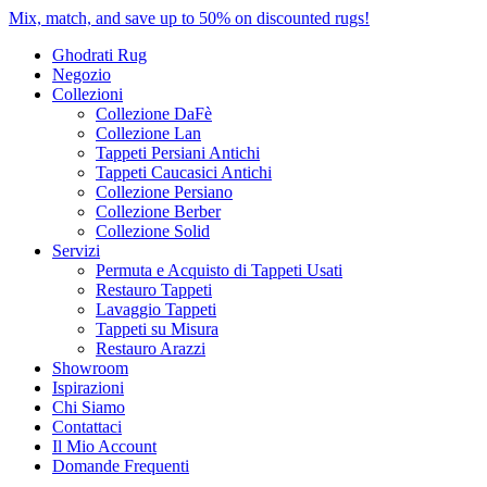
Mix, match, and save up to 50% on discounted rugs!
Ghodrati Rug
Negozio
Collezioni
Collezione DaFè
Collezione Lan
Tappeti Persiani Antichi
Tappeti Caucasici Antichi
Collezione Persiano
Collezione Berber
Collezione Solid
Servizi
Permuta e Acquisto di Tappeti Usati
Restauro Tappeti
Lavaggio Tappeti
Tappeti su Misura
Restauro Arazzi
Showroom
Ispirazioni
Chi Siamo
Contattaci
Il Mio Account
Domande Frequenti