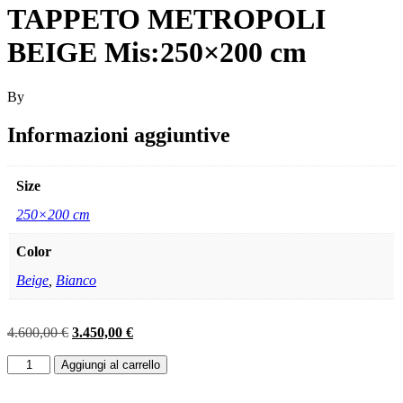
TAPPETO METROPOLI
BEIGE Mis:250×200 cm
By
Informazioni aggiuntive
Size
250×200 cm
Color
Beige
,
Bianco
Il
Il
4.600,00
€
3.450,00
€
prezzo
prezzo
TAPPETO
originale
attuale
Aggiungi al carrello
METROPOLI
era:
è:
BEIGE
4.600,00 €.
3.450,00 €.