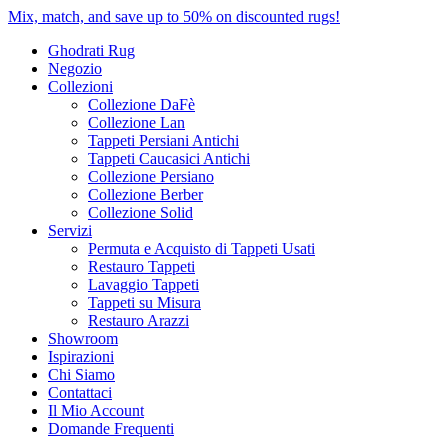
Mix, match, and save up to 50% on discounted rugs!
Ghodrati Rug
Negozio
Collezioni
Collezione DaFè
Collezione Lan
Tappeti Persiani Antichi
Tappeti Caucasici Antichi
Collezione Persiano
Collezione Berber
Collezione Solid
Servizi
Permuta e Acquisto di Tappeti Usati
Restauro Tappeti
Lavaggio Tappeti
Tappeti su Misura
Restauro Arazzi
Showroom
Ispirazioni
Chi Siamo
Contattaci
Il Mio Account
Domande Frequenti