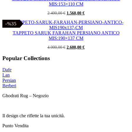
MIS:153×110 CM
Il
Il
2.400,00
€
1.560,00
€
prezzo
prezzo
originale
attuale
-%35
-%35
era:
è:
2.400,00 €.
1.560,00 €.
TAPPETO SARUK FARAHAN PERSIANO ANTICO
MIS:190×137 CM
Il
Il
4.000,00
€
2.600,00
€
prezzo
prezzo
originale
attuale
Popular Collections
era:
è:
4.000,00 €.
2.600,00 €.
Dafe
Lan
Persian
Berberi
Ghodrati Rug – Negozio
Il design che riflette la tua unicità.
Punto Vendita