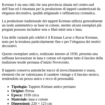
Kerman è sia una città che una provincia situata nel centro-sud
dell’Iran ed è rinomata per la produzione di tappeti caratterizzati da
eleganza decorativa, qualità artigianale e raffinatezza cromatica.
La produzione tradizionale dei tappeti Kerman utilizza generalmente
un nodo asimmetrico su base in cotone, mentre alcuni esemplari più
pregiati possono includere seta o filati misti seta e lana.
Una delle varianti più celebri è il Kirman Lavar o Ravar Kerman,
noto per la tessitura particolarmente fine e per l’eleganza dei motivi
decorativi.
Questo esemplare antico, realizzato intorno al 1930, presenta una
raffinata lavorazione in lana e cotone ed esprime tutto il fascino della
tradizione tessile persiana d’inizio Novecento.
Il tappeto conserva autentiche tracce di invecchiamento e usura,
elementi che ne valorizzano il carattere vintage e il fascino storico,
rendendolo un pezzo unico e ricco di personalità.
Tipologia:
Tappeto Kirman antico persiano
Origine:
Persia
Epoca:
1930 circa
Materiale:
lana e cotone
Dimensioni:
220 × 123 cm