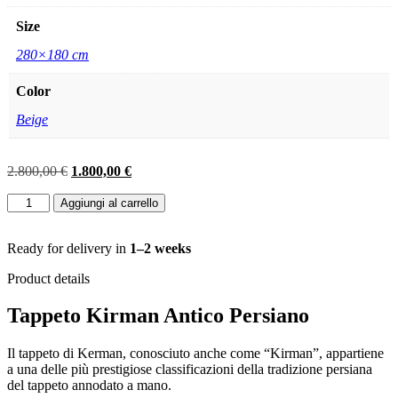
Size
280×180 cm
Color
Beige
Il
Il
2.800,00
€
1.800,00
€
prezzo
prezzo
TAPPETO
originale
attuale
Aggiungi al carrello
KIRMAN
era:
è:
LAVAR
2.800,00 €.
1.800,00 €.
IMPERIALE
Ready for delivery in
1–2 weeks
MIS:220x123
Product details
CM
quantità
Tappeto Kirman Antico Persiano
Il tappeto di Kerman, conosciuto anche come “Kirman”, appartiene
a una delle più prestigiose classificazioni della tradizione persiana
del tappeto annodato a mano.