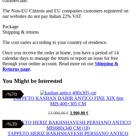
commerciale.
The Non-EU Citizens and EU companies customers registered on
our websites do not pay Italian 22% VAT
Package
Shipping & returns
The cost varies according to your country of residence.
Once you receive the order at home, you have a period of 14
calendar days to manage the return or report an issue for free
through your online account. Read more on our
Shipping &
Returns page
.
You Might be Interested
-%70
-%70
TAPPETO KASHAN DABIR ANTICO FINE XIX fine
MIS:400×305 CM
Il
Il
13.000,00
€
3.900,00
€
prezzo
prezzo
originale
attuale
-%39
-%39
era:
è:
13.000,00 €.
3.900,00 €.
TAPPETO HERIZ BAKHSHAYESH PERSIANO ANTICO