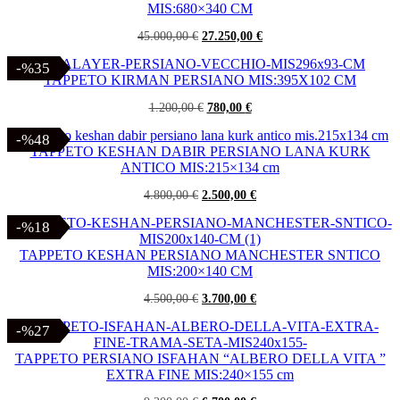
MIS:680×340 CM
Il
Il
45.000,00
€
27.250,00
€
prezzo
prezzo
originale
attuale
-%35
-%35
era:
è:
TAPPETO KIRMAN PERSIANO MIS:395X102 CM
45.000,00 €.
27.250,00 €.
Il
Il
1.200,00
€
780,00
€
prezzo
prezzo
originale
attuale
-%48
-%48
era:
è:
TAPPETO KESHAN DABIR PERSIANO LANA KURK
1.200,00 €.
780,00 €.
ANTICO MIS:215×134 cm
Il
Il
4.800,00
€
2.500,00
€
prezzo
prezzo
originale
attuale
-%18
-%18
era:
è:
4.800,00 €.
2.500,00 €.
TAPPETO KESHAN PERSIANO MANCHESTER SNTICO
MIS:200×140 CM
Il
Il
4.500,00
€
3.700,00
€
prezzo
prezzo
originale
attuale
-%27
-%27
era:
è:
4.500,00 €.
3.700,00 €.
TAPPETO PERSIANO ISFAHAN “ALBERO DELLA VITA ”
EXTRA FINE MIS:240×155 cm