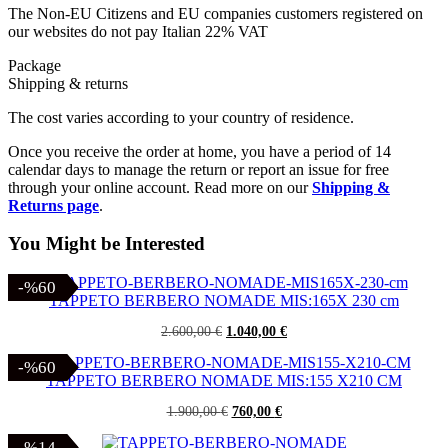
The Non-EU Citizens and EU companies customers registered on
our websites do not pay Italian 22% VAT
Package
Shipping & returns
The cost varies according to your country of residence.
Once you receive the order at home, you have a period of 14
calendar days to manage the return or report an issue for free
through your online account. Read more on our
Shipping &
Returns page
.
You Might be Interested
-%60
-%60
TAPPETO BERBERO NOMADE MIS:165X 230 cm
Il
Il
2.600,00
€
1.040,00
€
prezzo
prezzo
originale
attuale
-%60
-%60
era:
è:
TAPPETO BERBERO NOMADE MIS:155 X210 CM
2.600,00 €.
1.040,00 €.
Il
Il
1.900,00
€
760,00
€
prezzo
prezzo
originale
attuale
-%14
-%14