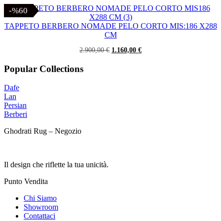
prezzo
prezzo
originale
attuale
-%60
-%60
era:
è:
2.100,00 €.
840,00 €.
TAPPETO BERBERO NOMADE PELO CORTO MIS:186 X288
CM
Il
Il
2.900,00
€
1.160,00
€
prezzo
prezzo
originale
attuale
Popular Collections
era:
è:
2.900,00 €.
1.160,00 €.
Dafe
Lan
Persian
Berberi
Ghodrati Rug – Negozio
Il design che riflette la tua unicità.
Punto Vendita
Chi Siamo
Showroom
Contattaci