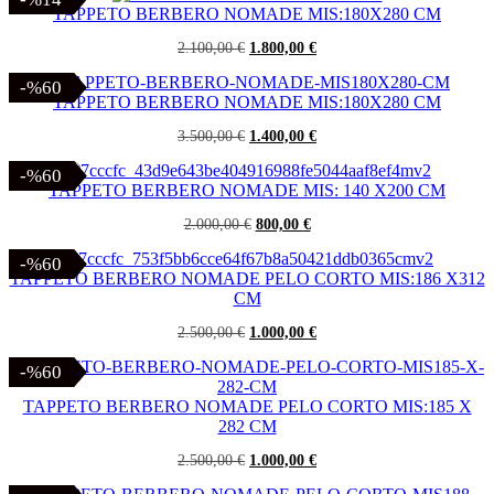
era:
è:
TAPPETO BERBERO NOMADE MIS:180X280 CM
1.900,00 €.
760,00 €.
Il
Il
2.100,00
€
1.800,00
€
prezzo
prezzo
originale
attuale
-%60
-%60
era:
è:
TAPPETO BERBERO NOMADE MIS:180X280 CM
2.100,00 €.
1.800,00 €.
Il
Il
3.500,00
€
1.400,00
€
prezzo
prezzo
originale
attuale
-%60
-%60
era:
è:
TAPPETO BERBERO NOMADE MIS: 140 X200 CM
3.500,00 €.
1.400,00 €.
Il
Il
2.000,00
€
800,00
€
prezzo
prezzo
originale
attuale
-%60
-%60
era:
è:
TAPPETO BERBERO NOMADE PELO CORTO MIS:186 X312
2.000,00 €.
800,00 €.
CM
Il
Il
2.500,00
€
1.000,00
€
prezzo
prezzo
originale
attuale
-%60
-%60
era:
è:
2.500,00 €.
1.000,00 €.
TAPPETO BERBERO NOMADE PELO CORTO MIS:185 X
282 CM
Il
Il
2.500,00
€
1.000,00
€
prezzo
prezzo