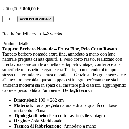
Il
Il
2.000,00
€
800,00
€
prezzo
prezzo
TAPPETO
originale
attuale
Aggiungi al carrello
BERBERO
era:
è:
NOMADE
2.000,00 €.
800,00 €.
VINTAGE
Ready for delivery in
1–2 weeks
MIS:190
Product details
X282
Tappeto Berbero Nomade – Extra Fine, Pelo Corto Rasato
CM
Tappeto berbero nomade extra fine, annodato a mano con lana
quantità
naturale pregiata di alta qualità. Il vello corto rasato, realizzato con
una lavorazione simile a quella dei tappeti vintage, conferisce alla
superficie un aspetto elegante e raffinato, mantenendo al tempo
stesso una grande resistenza e praticità. Grazie al design essenziale e
alla texture morbida, questo tappeto si integra perfettamente sia in
ambienti moderni sia in spazi dal carattere più classico, aggiungendo
calore e personalità all’ambiente.
Dettagli tecnici
Dimensioni:
190 × 282 cm
Materiali:
Lana pregiata naturale di alta qualità con base
mista cotone/lana
Tipologia di pelo:
Pelo corto rasato (stile vintage)
Origine:
Asia Meridionale
Tecnica di fabbricazione:
Annodato a mano