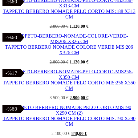
originale
attuale
-%60
-%60
era:
è:
2.500,00 €.
1.000,00 €.
TAPPETO BERBERO NOMADE PELO CORTO MIS:188 X313
CM
Il
Il
2.800,00
€
1.120,00
€
prezzo
prezzo
originale
attuale
-%60
-%60
era:
è:
2.800,00 €.
1.120,00 €.
TAPPETO BERBERO NOMADE COLORE VERDE MIS:206
X326 CM
Il
Il
2.800,00
€
1.120,00
€
prezzo
prezzo
originale
attuale
-%17
-%17
era:
è:
2.800,00 €.
1.120,00 €.
TAPPETO BERBERO NOMADE PELO CORTO MIS:256 X350
CM
Il
Il
3.500,00
€
2.900,00
€
prezzo
prezzo
originale
attuale
-%60
-%60
era:
è:
3.500,00 €.
2.900,00 €.
TAPPETO BERBERO NOMADE PELO CORTO MIS:190 X290
CM
Il
Il
2.100,00
€
840,00
€