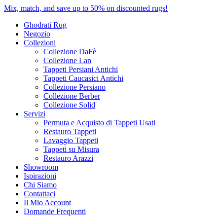
Mix, match, and save up to 50% on discounted rugs!
Ghodrati Rug
Negozio
Collezioni
Collezione DaFè
Collezione Lan
Tappeti Persiani Antichi
Tappeti Caucasici Antichi
Collezione Persiano
Collezione Berber
Collezione Solid
Servizi
Permuta e Acquisto di Tappeti Usati
Restauro Tappeti
Lavaggio Tappeti
Tappeti su Misura
Restauro Arazzi
Showroom
Ispirazioni
Chi Siamo
Contattaci
Il Mio Account
Domande Frequenti