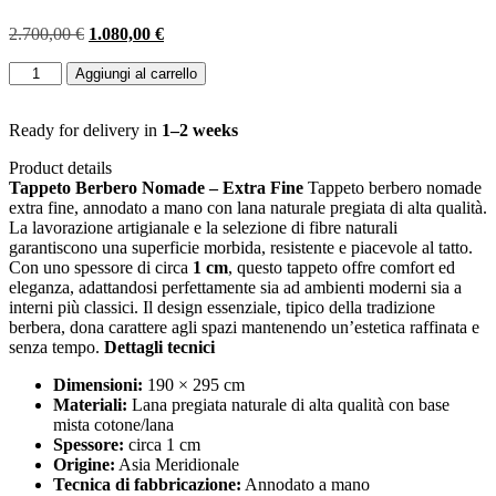
Il
Il
2.700,00
€
1.080,00
€
prezzo
prezzo
TAPPETO
originale
attuale
Aggiungi al carrello
BERBERO
era:
è:
NOMADE
2.700,00 €.
1.080,00 €.
PELO
Ready for delivery in
1–2 weeks
CORTO
Product details
MIS:190
Tappeto Berbero Nomade – Extra Fine
Tappeto berbero nomade
X295
extra fine, annodato a mano con lana naturale pregiata di alta qualità.
CM
La lavorazione artigianale e la selezione di fibre naturali
quantità
garantiscono una superficie morbida, resistente e piacevole al tatto.
Con uno spessore di circa
1 cm
, questo tappeto offre comfort ed
eleganza, adattandosi perfettamente sia ad ambienti moderni sia a
interni più classici. Il design essenziale, tipico della tradizione
berbera, dona carattere agli spazi mantenendo un’estetica raffinata e
senza tempo.
Dettagli tecnici
Dimensioni:
190 × 295 cm
Materiali:
Lana pregiata naturale di alta qualità con base
mista cotone/lana
Spessore:
circa 1 cm
Origine:
Asia Meridionale
Tecnica di fabbricazione:
Annodato a mano