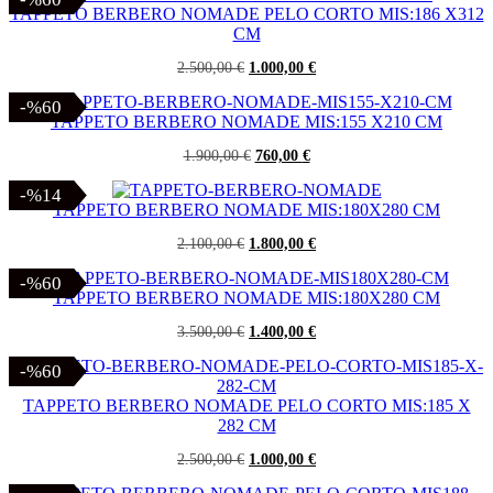
era:
è:
TAPPETO BERBERO NOMADE PELO CORTO MIS:186 X312
2.000,00 €.
800,00 €.
CM
Il
Il
2.500,00
€
1.000,00
€
prezzo
prezzo
originale
attuale
-%60
-%60
era:
è:
TAPPETO BERBERO NOMADE MIS:155 X210 CM
2.500,00 €.
1.000,00 €.
Il
Il
1.900,00
€
760,00
€
prezzo
prezzo
originale
attuale
-%14
-%14
era:
è:
TAPPETO BERBERO NOMADE MIS:180X280 CM
1.900,00 €.
760,00 €.
Il
Il
2.100,00
€
1.800,00
€
prezzo
prezzo
originale
attuale
-%60
-%60
era:
è:
TAPPETO BERBERO NOMADE MIS:180X280 CM
2.100,00 €.
1.800,00 €.
Il
Il
3.500,00
€
1.400,00
€
prezzo
prezzo
originale
attuale
-%60
-%60
era:
è:
3.500,00 €.
1.400,00 €.
TAPPETO BERBERO NOMADE PELO CORTO MIS:185 X
282 CM
Il
Il
2.500,00
€
1.000,00
€
prezzo
prezzo