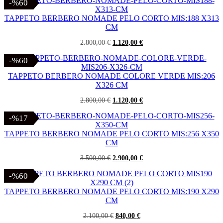
originale
attuale
-%60
-%60
era:
è:
2.500,00 €.
1.000,00 €.
TAPPETO BERBERO NOMADE PELO CORTO MIS:188 X313
CM
Il
Il
2.800,00
€
1.120,00
€
prezzo
prezzo
originale
attuale
-%60
-%60
era:
è:
2.800,00 €.
1.120,00 €.
TAPPETO BERBERO NOMADE COLORE VERDE MIS:206
X326 CM
Il
Il
2.800,00
€
1.120,00
€
prezzo
prezzo
originale
attuale
-%17
-%17
era:
è:
2.800,00 €.
1.120,00 €.
TAPPETO BERBERO NOMADE PELO CORTO MIS:256 X350
CM
Il
Il
3.500,00
€
2.900,00
€
prezzo
prezzo
originale
attuale
-%60
-%60
era:
è:
3.500,00 €.
2.900,00 €.
TAPPETO BERBERO NOMADE PELO CORTO MIS:190 X290
CM
Il
Il
2.100,00
€
840,00
€