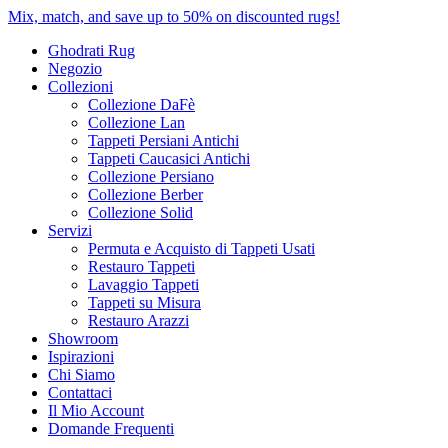
Mix, match, and save up to 50% on discounted rugs!
Ghodrati Rug
Negozio
Collezioni
Collezione DaFè
Collezione Lan
Tappeti Persiani Antichi
Tappeti Caucasici Antichi
Collezione Persiano
Collezione Berber
Collezione Solid
Servizi
Permuta e Acquisto di Tappeti Usati
Restauro Tappeti
Lavaggio Tappeti
Tappeti su Misura
Restauro Arazzi
Showroom
Ispirazioni
Chi Siamo
Contattaci
Il Mio Account
Domande Frequenti