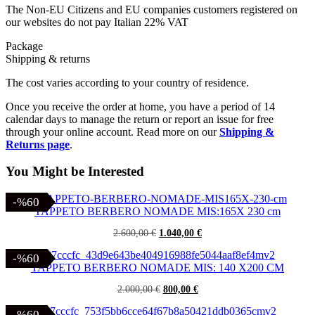
The Non-EU Citizens and EU companies customers registered on
our websites do not pay Italian 22% VAT
Package
Shipping & returns
The cost varies according to your country of residence.
Once you receive the order at home, you have a period of 14
calendar days to manage the return or report an issue for free
through your online account. Read more on our
Shipping &
Returns page
.
You Might be Interested
-%60
-%60
TAPPETO BERBERO NOMADE MIS:165X 230 cm
Il
Il
2.600,00
€
1.040,00
€
prezzo
prezzo
originale
attuale
-%60
-%60
era:
è:
TAPPETO BERBERO NOMADE MIS: 140 X200 CM
2.600,00 €.
1.040,00 €.
Il
Il
2.000,00
€
800,00
€
prezzo
prezzo
originale
attuale
-%60
-%60