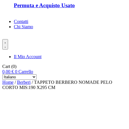
Permuta e Acquisto Usato
Contatti
Chi Siamo
Il Mio Account
Cart
(0)
0,00
€
0
Carrello
Home
/
Berberi
/ TAPPETO BERBERO NOMADE PELO
CORTO MIS:190 X295 CM
-%60