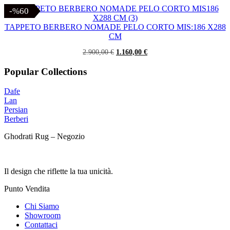
prezzo
prezzo
originale
attuale
-%60
-%60
era:
è:
2.100,00 €.
840,00 €.
TAPPETO BERBERO NOMADE PELO CORTO MIS:186 X288
CM
Il
Il
2.900,00
€
1.160,00
€
prezzo
prezzo
originale
attuale
Popular Collections
era:
è:
2.900,00 €.
1.160,00 €.
Dafe
Lan
Persian
Berberi
Ghodrati Rug – Negozio
Il design che riflette la tua unicità.
Punto Vendita
Chi Siamo
Showroom
Contattaci