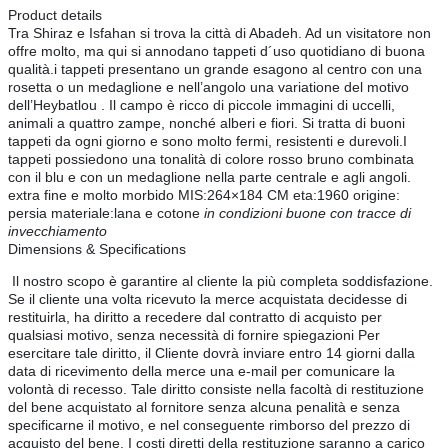
Product details
Tra Shiraz e Isfahan si trova la città di Abadeh. Ad un visitatore non
offre molto, ma qui si annodano tappeti d´uso quotidiano di buona
qualità.i tappeti presentano un grande esagono al centro con una
rosetta o un medaglione e nell’angolo una variatione del motivo
dell’Heybatlou . Il campo è ricco di piccole immagini di uccelli,
animali a quattro zampe, nonché alberi e fiori. Si tratta di buoni
tappeti da ogni giorno e sono molto fermi, resistenti e durevoli.I
tappeti possiedono una tonalità di colore rosso bruno combinata
con il blu e con un medaglione nella parte centrale e agli angoli.
extra fine e molto morbido MIS:264×184 CM eta:1960 origine:
persia materiale:lana e cotone
in condizioni buone con tracce di
invecchiamento
Dimensions & Specifications
Il nostro scopo è garantire al cliente la più completa soddisfazione.
Se il cliente una volta ricevuto la merce acquistata decidesse di
restituirla, ha diritto a recedere dal contratto di acquisto per
qualsiasi motivo, senza necessità di fornire spiegazioni Per
esercitare tale diritto, il Cliente dovrà inviare entro 14 giorni dalla
data di ricevimento della merce una e-mail per comunicare la
volontà di recesso. Tale diritto consiste nella facoltà di restituzione
del bene acquistato al fornitore senza alcuna penalità e senza
specificarne il motivo, e nel conseguente rimborso del prezzo di
acquisto del bene. I costi diretti della restituzione saranno a carico