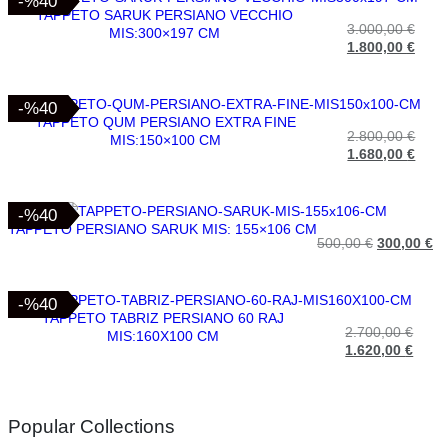
-%40
-%40
TAPPETO SARUK PERSIANO VECCHIO
3.000,00
€
MIS:300×197 CM
1.800,00
€
-%40
-%40
TAPPETO QUM PERSIANO EXTRA FINE
2.800,00
€
MIS:150×100 CM
1.680,00
€
-%40
-%40
TAPPETO PERSIANO SARUK MIS: 155×106 CM
500,00
€
300,00
€
-%40
-%40
TAPPETO TABRIZ PERSIANO 60 RAJ
2.700,00
€
MIS:160X100 CM
1.620,00
€
Popular Collections