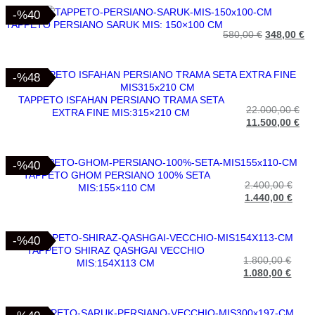
-%40
-%40
TAPPETO PERSIANO SARUK MIS: 150×100 CM
580,00
€
348,00
€
-%48
-%48
TAPPETO ISFAHAN PERSIANO TRAMA SETA
22.000,00
€
EXTRA FINE MIS:315×210 CM
11.500,00
€
-%40
-%40
TAPPETO GHOM PERSIANO 100% SETA
2.400,00
€
MIS:155×110 CM
1.440,00
€
-%40
-%40
TAPPETO SHIRAZ QASHGAI VECCHIO
1.800,00
€
MIS:154X113 CM
1.080,00
€