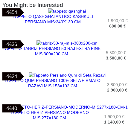
You Might be Interested
-%54
-%54
TAPPETO QASHGHAI ANTICO KASHKULI
1.900,00
€
PERSIANO MIS:240X130 CM
880,00
€
-%36
-%36
TAPPETO TABRIZ PERSIANO 50 RAJ EXTRA FINE
5.500,00
€
MIS:300×200 CM
3.500,00
€
-%24
-%24
TAPPETO QUM PERSIANO 100% SETA FIRMATO
3.800,00
€
RAZAVI MIS:153×102 CM
2.900,00
€
-%40
-%40
TAPPETO HERIZ PERSIANO MODERNO
1.900,00
€
MIS:277×180 CM
1.140,00
€