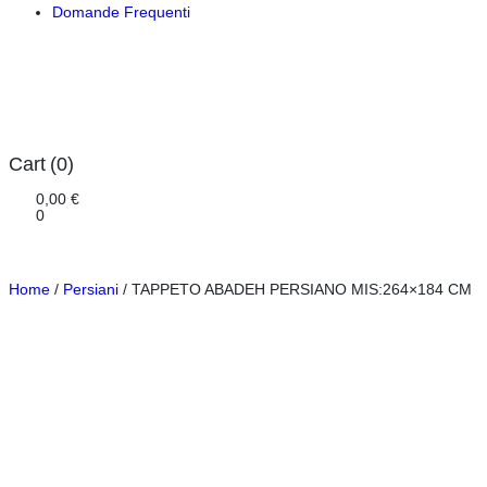
Domande Frequenti
Cart
(0)
0,00
€
0
Home
/
Persiani
/ TAPPETO ABADEH PERSIANO MIS:264×184 CM
-%40