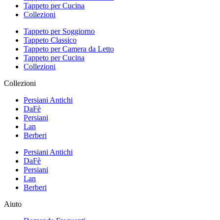
Tappeto per Cucina
Collezioni
Tappeto per Soggiorno
Tappeto Classico
Tappeto per Camera da Letto
Tappeto per Cucina
Collezioni
Collezioni
Persiani Antichi
DaFè
Persiani
Lan
Berberi
Persiani Antichi
DaFè
Persiani
Lan
Berberi
Aiuto