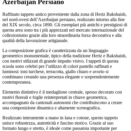
Azerbaijan Persiano
Raffinato tappeto antico proveniente dalla zona di Heriz Bakshaish,
nel nord-ovest dell’Azerbaijan persiano, realizzato intorno alla fine
del XIX secolo, circa 1890. Gli esemplari più antichi e prestigiosi di
questa area sono tra i più apprezzati nel mercato internazionale del
collezionismo grazie alla loro straordinaria forza decorativa e alla
qualità della lavorazione artigianale.
La composizione grafica è caratterizzata da un linguaggio
geometrico monumentale, tipico della tradizione Heriz e Bakshaish,
con motivi stilizzati di grande impatto visivo. I tappeti di questa
scuola sono celebri per l’utilizzo di colori pastello raffinati e
luminosi: toni turchese, terracotta, giallo chiaro e avorio si
combinano creando una presenza elegante e sorprendentemente
contemporanea.
Elemento distintivo è il medaglione centrale, spesso decorato con
motivi floreali e foglie reinterpretati in chiave geometrica,
accompagnato da cantonali autonomi che contribuiscono a creare
una composizione dinamica e altamente scenografica.
Realizzato interamente a mano in lana e cotone, questo tappeto
unisce robustezza, autenticità e fascino storico. Grazie al suo
formato lungo e stretto, è ideale come passatoia importante per