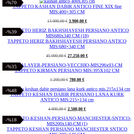
-%70
-%70
TAPPETO KASHAN DABIR ANTICO FINE XIX fine
MIS:400×305 CM
Il
Il
13.000,00
€
3.900,00
€
prezzo
prezzo
originale
attuale
-%39
-%39
era:
è:
13.000,00 €.
3.900,00 €.
TAPPETO HERIZ BAKHSHAYESH PERSIANO ANTICO
MIS:680×340 CM
Il
Il
45.000,00
€
27.250,00
€
prezzo
prezzo
originale
attuale
-%35
-%35
era:
è:
TAPPETO KIRMAN PERSIANO MIS:395X102 CM
45.000,00 €.
27.250,00 €.
Il
Il
1.200,00
€
780,00
€
prezzo
prezzo
originale
attuale
-%48
-%48
era:
è:
TAPPETO KESHAN DABIR PERSIANO LANA KURK
1.200,00 €.
780,00 €.
ANTICO MIS:215×134 cm
Il
Il
4.800,00
€
2.500,00
€
prezzo
prezzo
originale
attuale
-%18
-%18
era:
è:
4.800,00 €.
2.500,00 €.
TAPPETO KESHAN PERSIANO MANCHESTER SNTICO