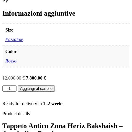
By
Informazioni aggiuntive
Size
Passatoie
Color
Rosso
Il
Il
12.000,00
€
7.800,00
€
prezzo
prezzo
Coppia
originale
attuale
Aggiungi al carrello
Tappeto
era:
è:
Heriz
12.000,00 €.
7.800,00 €.
zona
Ready for delivery in
1–2 weeks
bakhshayesh
Product details
antico
mis:515x118
Tappeto Antico Zona Heriz Bakshaish –
cm
quantità