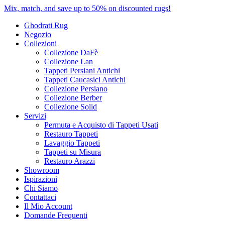
Mix, match, and save up to 50% on discounted rugs!
Ghodrati Rug
Negozio
Collezioni
Collezione DaFè
Collezione Lan
Tappeti Persiani Antichi
Tappeti Caucasici Antichi
Collezione Persiano
Collezione Berber
Collezione Solid
Servizi
Permuta e Acquisto di Tappeti Usati
Restauro Tappeti
Lavaggio Tappeti
Tappeti su Misura
Restauro Arazzi
Showroom
Ispirazioni
Chi Siamo
Contattaci
Il Mio Account
Domande Frequenti