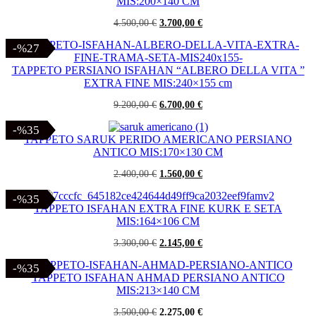
MIS:200×140 CM
Il
Il
4.500,00
€
3.700,00
€
prezzo
prezzo
originale
attuale
-%27
-%27
era:
è:
4.500,00 €.
3.700,00 €.
TAPPETO PERSIANO ISFAHAN “ALBERO DELLA VITA ”
EXTRA FINE MIS:240×155 cm
Il
Il
9.200,00
€
6.700,00
€
prezzo
prezzo
originale
attuale
-%35
-%35
era:
è:
TAPPETO SARUK PERIDO AMERICANO PERSIANO
9.200,00 €.
6.700,00 €.
ANTICO MIS:170×130 CM
Il
Il
2.400,00
€
1.560,00
€
prezzo
prezzo
originale
attuale
-%35
-%35
era:
è:
TAPPETO ISFAHAN EXTRA FINE KURK E SETA
2.400,00 €.
1.560,00 €.
MIS:164×106 CM
Il
Il
3.300,00
€
2.145,00
€
prezzo
prezzo
originale
attuale
-%35
-%35
era:
è:
TAPPETO ISFAHAN AHMAD PERSIANO ANTICO
3.300,00 €.
2.145,00 €.
MIS:213×140 CM
Il
Il
3.500,00
€
2.275,00
€