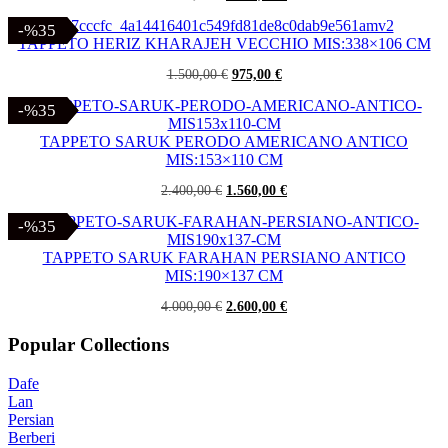
prezzo
prezzo
originale
attuale
-%35
-%35
era:
è:
TAPPETO HERIZ KHARAJEH VECCHIO MIS:338×106 CM
3.500,00 €.
2.275,00 €.
Il
Il
1.500,00
€
975,00
€
prezzo
prezzo
originale
attuale
-%35
-%35
era:
è:
1.500,00 €.
975,00 €.
TAPPETO SARUK PERODO AMERICANO ANTICO
MIS:153×110 CM
Il
Il
2.400,00
€
1.560,00
€
prezzo
prezzo
originale
attuale
-%35
-%35
era:
è:
2.400,00 €.
1.560,00 €.
TAPPETO SARUK FARAHAN PERSIANO ANTICO
MIS:190×137 CM
Il
Il
4.000,00
€
2.600,00
€
prezzo
prezzo
originale
attuale
Popular Collections
era:
è:
4.000,00 €.
2.600,00 €.
Dafe
Lan
Persian
Berberi